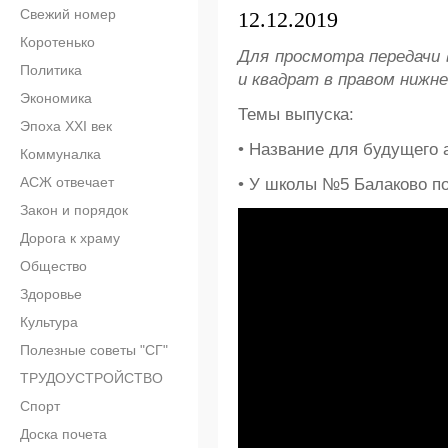
Свежий номер
12.12.2019
Коротенько
Для просмотра передачи 
Политика
и квадрат в правом нижне
Экономика
Темы выпуска:
Эпоха XXI век
• Название для будущего 
Коммуналка
АСЖ отвечает
• У школы №5 Балаково по
Закон и порядок
Дорога к храму
Общество
Здоровье
Культура
Полезные советы "СГ"
ТРУДОУСТРОЙСТВО
Спорт
Доска почета