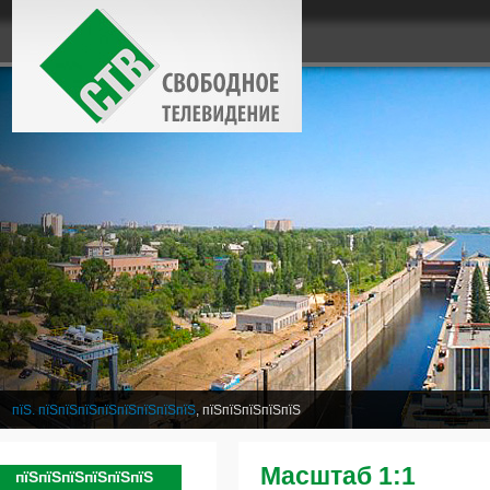
пїЅ. пїЅпїЅпїЅпїЅпїЅпїЅпїЅпїЅ
, пїЅпїЅпїЅпїЅпїЅ
Масштаб 1:1
пїЅпїЅпїЅпїЅпїЅпїЅ