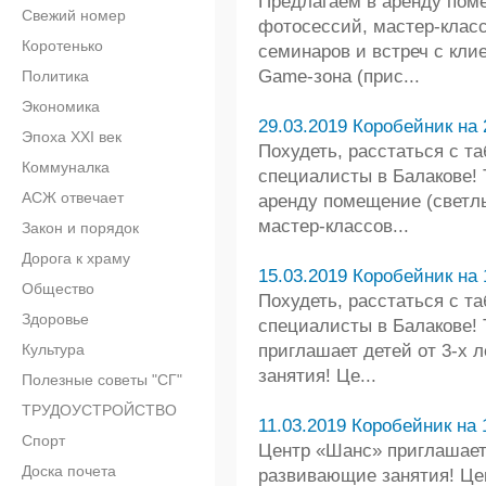
Предлагаем в аренду пом
Свежий номер
фотосессий, мастер-класс
Коротенько
семинаров и встреч с кли
Game-зона (прис...
Политика
Экономика
29.03.2019 Коробейник на 
Эпоха XXI век
Похудеть, расстаться с та
Коммуналка
специалисты в Балакове! Т
АСЖ отвечает
аренду помещение (светл
мастер-классов...
Закон и порядок
Дорога к храму
15.03.2019 Коробейник на 
Общество
Похудеть, расстаться с та
Здоровье
специалисты в Балакове! Т
Культура
приглашает детей от 3-х 
занятия! Це...
Полезные советы "СГ"
ТРУДОУСТРОЙСТВО
11.03.2019 Коробейник на 
Спорт
Центр «Шанс» приглашает 
Доска почета
развивающие занятия! Це