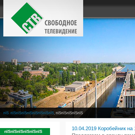
пїЅ. пїЅпїЅпїЅпїЅпїЅпїЅпїЅпїЅ
, пїЅпїЅпїЅпїЅпїЅ
10.04.2019 Коробейник на 
пїЅпїЅпїЅпїЅпїЅпїЅ