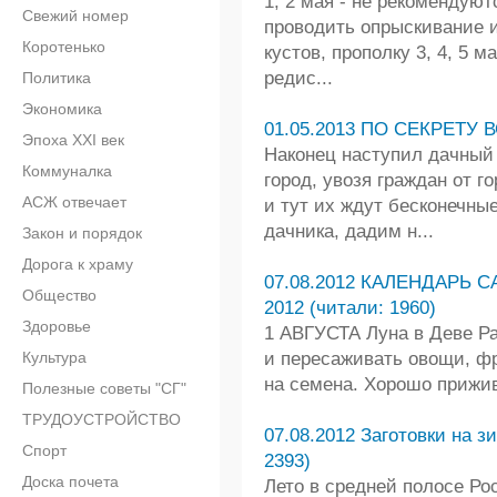
1, 2 мая - не рекомендую
Свежий номер
проводить опрыскивание и
Коротенько
кустов, прополку 3, 4, 5 
редис...
Политика
Экономика
01.05.2013 ПО СЕКРЕТУ В
Эпоха XXI век
Наконец наступил дачный
Коммуналка
город, увозя граждан от г
АСЖ отвечает
и тут их ждут бесконечны
дачника, дадим н...
Закон и порядок
Дорога к храму
07.08.2012 КАЛЕНДАРЬ 
Общество
2012 (читали: 1960)
Здоровье
1 АВГУСТА Луна в Деве Р
Культура
и пересаживать овощи, фр
на семена. Хорошо прижив
Полезные советы "СГ"
ТРУДОУСТРОЙСТВО
07.08.2012 Заготовки на 
Спорт
2393)
Доска почета
Лето в средней полосе Ро