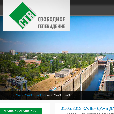
пїЅ. пїЅпїЅпїЅпїЅпїЅпїЅпїЅпїЅ
, пїЅпїЅпїЅпїЅпїЅ
01.05.2013 КАЛЕНДАРЬ ДА
пїЅпїЅпїЅпїЅпїЅпїЅ