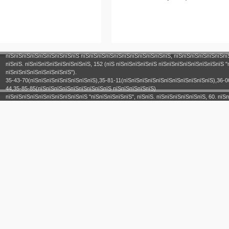
пїЅпїЅпїЅпїЅпїЅпїЅпїЅпїЅпїЅ пїЅпїЅпїЅпїЅпїЅпїЅпїЅпїЅпїЅпїЅпїЅ, пїЅпїЅпїЅпїЅпїЅпїЅпї
пїЅпїЅ. пїЅпїЅпїЅпїЅпїЅпїЅпїЅпїЅ, 152 (пїЅ пїЅпїЅпїЅпїЅпїЅ пїЅпїЅпїЅпїЅпїЅпїЅпїЅпїЅ "
пїЅпїЅпїЅпїЅпїЅпїЅпїЅпїЅ").
35-43-70(пїЅпїЅпїЅпїЅпїЅпїЅпїЅпїЅ),35-81-11(пїЅпїЅпїЅпїЅпїЅпїЅпїЅпїЅпїЅпїЅпїЅ),36-0
44,35-85-85(пїЅпїЅпїЅпїЅпїЅпїЅпїЅпїЅпїЅ пїЅпїЅпїЅпїЅпїЅ)
пїЅпїЅпїЅпїЅпїЅпїЅпїЅпїЅпїЅпїЅ "пїЅпїЅпїЅпїЅпїЅ", пїЅпїЅ. пїЅпїЅпїЅпїЅпїЅпїЅ, 60. пїЅп