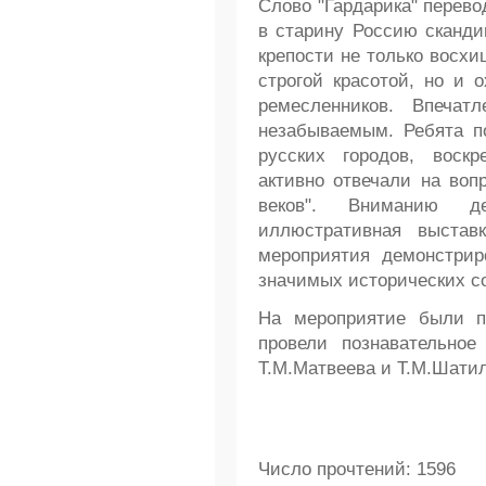
Слово "Гардарика" перево
в старину Россию сканди
крепости не только восх
строгой красотой, но и
ремесленников. Впеча
незабываемым. Ребята п
русских городов, вос
активно отвечали на воп
веков". Вниманию д
иллюстративная выстав
мероприятия демонстрир
значимых исторических с
На мероприятие были 
провели познавательное
Т.М.Матвеева и Т.М.Шатил
Число прочтений: 1596