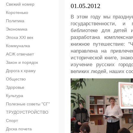
Свежий номер
01.05.2012
Коротенько
В этом году мы праздну
Политика
государственности, и
Экономика
библиотеке для детей 
разработана комплексн
Эпоха XXI век
книжное путешествие: "
Коммуналка
направлена на привлече
АСЖ отвечает
исторической книге, знак
Закон и порядок
изучение русских город
Дорога к храму
великих людей, наших соо
Общество
Здоровье
Культура
Полезные советы "СГ"
ТРУДОУСТРОЙСТВО
Спорт
Доска почета