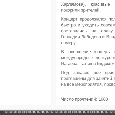
Харламова), красивые
покорили зрителей.
Концерт продолжался пол
быстро и уходить совсем
постарались на славу
Геннадия Лебедева и Влад
номеру.
В завершение концерта 
международных конкурсов
Нагаева, Татьяна Евдоким
Под занавес все прис
приглашены для занятий в
на все мероприятия, пров
Число прочтений: 1983
пїЅпїЅпїЅпїЅпїЅпїЅпїЅпїЅпїЅ пїЅпїЅпїЅпїЅпїЅпїЅпїЅпїЅпїЅпїЅпїЅ, пїЅпїЅпїЅпїЅпїЅпїЅпї