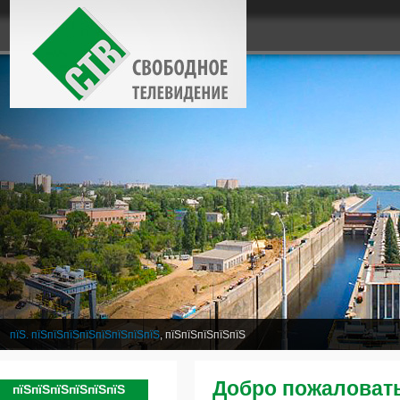
пїЅ. пїЅпїЅпїЅпїЅпїЅпїЅпїЅпїЅ
, пїЅпїЅпїЅпїЅпїЅ
Добро пожаловать
пїЅпїЅпїЅпїЅпїЅпїЅ