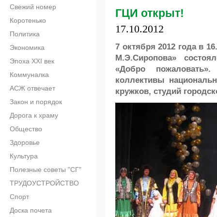
Свежий номер
ГЦИ открыт!
Коротенько
17.10.2012
Политика
7 октября 2012 года в 1
Экономика
М.Э.Сиропова» состоя
Эпоха XXI век
«Добро пожаловать»
Коммуналка
коллективы национальн
АСЖ отвечает
кружков, студий городск
Закон и порядок
Дорога к храму
Общество
Здоровье
Культура
Полезные советы "СГ"
ТРУДОУСТРОЙСТВО
Спорт
Доска почета