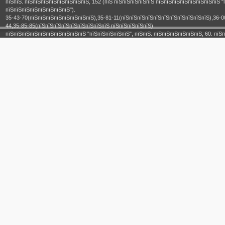
пїЅпїЅ. пїЅпїЅпїЅпїЅпїЅпїЅпїЅпїЅ, 152 (пїЅ пїЅпїЅпїЅпїЅпїЅ пїЅпїЅпїЅпїЅпїЅпїЅпїЅпїЅ "
пїЅпїЅпїЅпїЅпїЅпїЅпїЅпїЅ").
35-43-70(пїЅпїЅпїЅпїЅпїЅпїЅпїЅпїЅ),35-81-11(пїЅпїЅпїЅпїЅпїЅпїЅпїЅпїЅпїЅпїЅпїЅ),36-0
44,35-85-85(пїЅпїЅпїЅпїЅпїЅпїЅпїЅпїЅпїЅ пїЅпїЅпїЅпїЅпїЅ)
пїЅпїЅпїЅпїЅпїЅпїЅпїЅпїЅпїЅпїЅ "пїЅпїЅпїЅпїЅпїЅ", пїЅпїЅ. пїЅпїЅпїЅпїЅпїЅпїЅ, 60. пїЅп