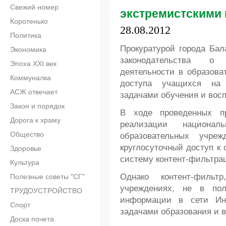
Свежий номер
экстремистскими
Коротенько
28.08.2012
Политика
Прокуратурой города Бал
Экономика
законодательства о 
Эпоха XXI век
деятельности в образова
Коммуналка
доступа учащихся на 
АСЖ отвечает
задачами обучения и восп
Закон и порядок
В ходе проведенных пр
Дорога к храму
реализации национал
Общество
образовательных учреж
круглосуточный доступ к 
Здоровье
систему контент-фильтра
Культура
Однако контент-фильт
Полезные советы "СГ"
учреждениях, не в по
ТРУДОУСТРОЙСТВО
информации в сети Ин
Спорт
задачами образования и 
Доска почета