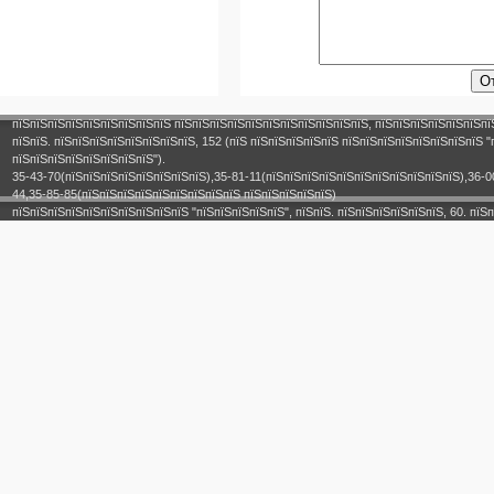
пїЅпїЅпїЅпїЅпїЅпїЅпїЅпїЅпїЅ пїЅпїЅпїЅпїЅпїЅпїЅпїЅпїЅпїЅпїЅпїЅ, пїЅпїЅпїЅпїЅпїЅпїЅпї
пїЅпїЅ. пїЅпїЅпїЅпїЅпїЅпїЅпїЅпїЅ, 152 (пїЅ пїЅпїЅпїЅпїЅпїЅ пїЅпїЅпїЅпїЅпїЅпїЅпїЅпїЅ "
пїЅпїЅпїЅпїЅпїЅпїЅпїЅпїЅ").
35-43-70(пїЅпїЅпїЅпїЅпїЅпїЅпїЅпїЅ),35-81-11(пїЅпїЅпїЅпїЅпїЅпїЅпїЅпїЅпїЅпїЅпїЅ),36-0
44,35-85-85(пїЅпїЅпїЅпїЅпїЅпїЅпїЅпїЅпїЅ пїЅпїЅпїЅпїЅпїЅ)
пїЅпїЅпїЅпїЅпїЅпїЅпїЅпїЅпїЅпїЅ "пїЅпїЅпїЅпїЅпїЅ", пїЅпїЅ. пїЅпїЅпїЅпїЅпїЅпїЅ, 60. пїЅп