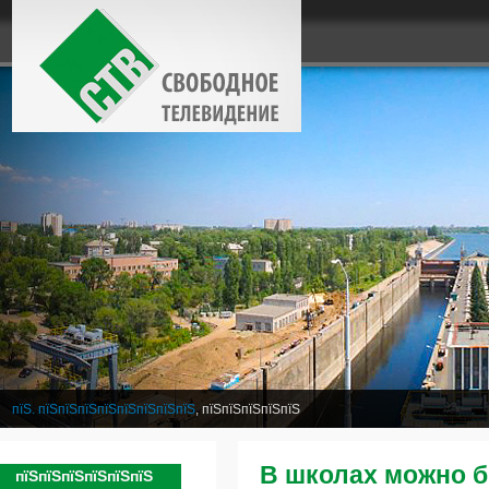
пїЅ. пїЅпїЅпїЅпїЅпїЅпїЅпїЅпїЅ
, пїЅпїЅпїЅпїЅпїЅ
В школах можно б
пїЅпїЅпїЅпїЅпїЅпїЅ