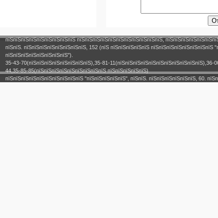
пїЅпїЅпїЅпїЅпїЅпїЅпїЅпїЅпїЅ пїЅпїЅпїЅпїЅпїЅпїЅпїЅпїЅпїЅпїЅпїЅ, пїЅпїЅпїЅпїЅпїЅпїЅпї
пїЅпїЅ. пїЅпїЅпїЅпїЅпїЅпїЅпїЅпїЅ, 152 (пїЅ пїЅпїЅпїЅпїЅпїЅ пїЅпїЅпїЅпїЅпїЅпїЅпїЅпїЅ "
пїЅпїЅпїЅпїЅпїЅпїЅпїЅпїЅ").
35-43-70(пїЅпїЅпїЅпїЅпїЅпїЅпїЅпїЅ),35-81-11(пїЅпїЅпїЅпїЅпїЅпїЅпїЅпїЅпїЅпїЅпїЅ),36-0
44,35-85-85(пїЅпїЅпїЅпїЅпїЅпїЅпїЅпїЅпїЅ пїЅпїЅпїЅпїЅпїЅ)
пїЅпїЅпїЅпїЅпїЅпїЅпїЅпїЅпїЅпїЅ "пїЅпїЅпїЅпїЅпїЅ", пїЅпїЅ. пїЅпїЅпїЅпїЅпїЅпїЅ, 60. пїЅп