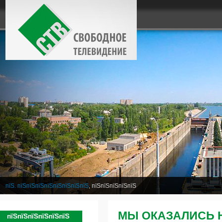
пїЅ. пїЅпїЅпїЅпїЅпїЅпїЅпїЅпїЅ
, пїЅпїЅпїЅпїЅпїЅ
МЫ ОКАЗАЛИСЬ 
пїЅпїЅпїЅпїЅпїЅпїЅ