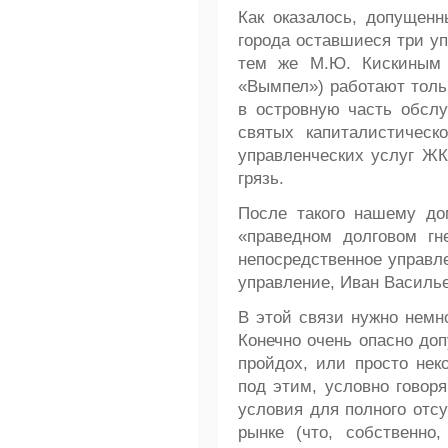
Как оказалось, допущен
города оставшиеся три у
тем же М.Ю. Кискиным
«Вымпел») работают тольк
в островную часть обслу
святых капиталистическ
управленческих услуг ЖК
грязь.
После такого нашему до
«праведном долговом гн
непосредственное управл
управление, Иван Василь
В этой связи нужно немн
Конечно очень опасно до
пройдох, или просто нек
под этим, условно говор
условия для полного отсу
рынке (что, собственно