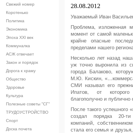
Свежий номер
28.08.2012
Коротенько
Уважаемый Иван Василье
Политика
Проблема, изложенная м
Экономика
момент от самой маленьк
Эпоха XXI век
крайне опасные послед
Коммуналка
пределами нашего региона
АСЖ отвечает
Несколько лет назад наш
Закон и порядок
уж точно выронила из с
Дорога к храму
города Балаково, котор
М.Ю. Кискин, «…коммерса
Общество
СМИ называл его прежни
Здоровье
Ипатов, от которог
Культура
благополучно и публично о
Полезные советы "СГ"
После такого успешного 
ТРУДОУСТРОЙСТВО
создал порядка 20-т
Спорт
компаний, собственнико
Доска почета
стала его семья и друзья