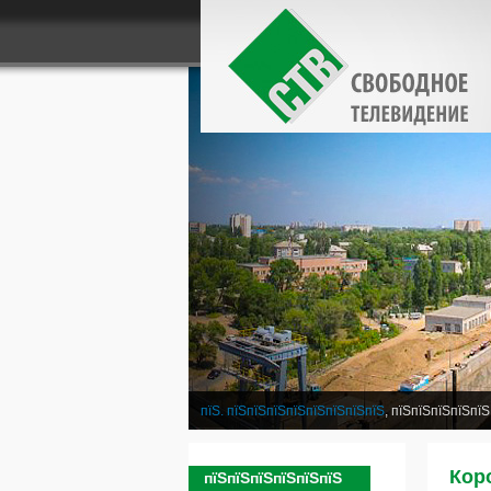
пїЅ. пїЅпїЅпїЅпїЅпїЅпїЅпїЅпїЅ
, пїЅпїЅпїЅпїЅпїЅ
Коро
пїЅпїЅпїЅпїЅпїЅпїЅ