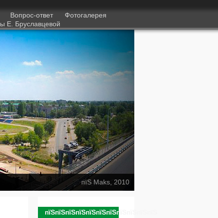
1
Вопрос-ответ
Фотогалерея
ы Е. Бруславцевой
пїЅ Maks, 2010
пїЅпїЅпїЅпїЅпїЅпїЅпїЅпїЅпїЅпїЅпїЅ