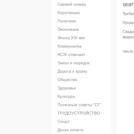
Свежий номер
10.07
Коротенько
Требую
Политика
Продам
Экономика
Свадь
видеос
Эпоха XXI век
Коммуналка
Число 
АСЖ отвечает
Закон и порядок
Дорога к храму
Общество
Здоровье
Культура
Полезные советы "СГ"
ТРУДОУСТРОЙСТВО
Спорт
Доска почета