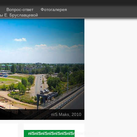
1
Вопрос-ответ
Фотогалерея
ы Е. Бруславцевой
пїЅ Maks, 2010
пїЅпїЅпїЅпїЅпїЅпїЅпїЅпїЅпїЅпїЅпїЅ