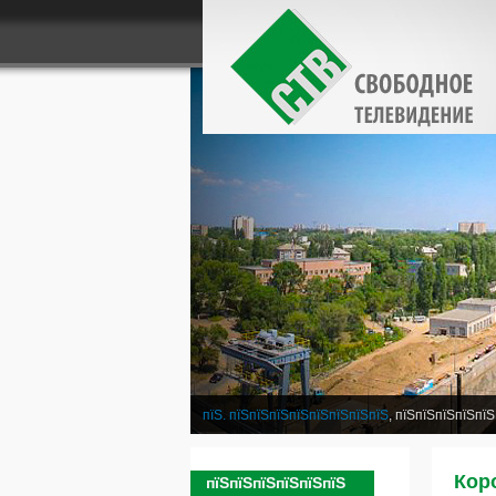
пїЅ. пїЅпїЅпїЅпїЅпїЅпїЅпїЅпїЅ
, пїЅпїЅпїЅпїЅпїЅ
Коро
пїЅпїЅпїЅпїЅпїЅпїЅ