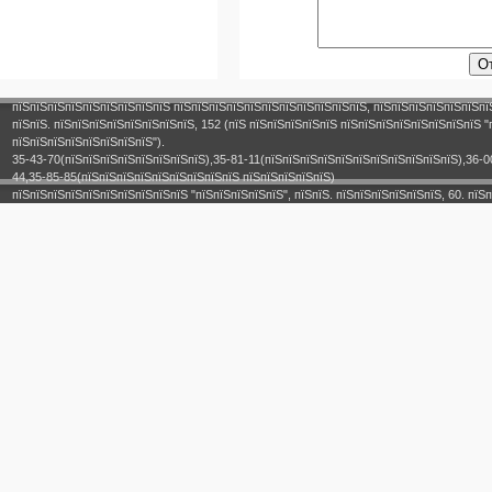
пїЅпїЅпїЅпїЅпїЅпїЅпїЅпїЅпїЅ пїЅпїЅпїЅпїЅпїЅпїЅпїЅпїЅпїЅпїЅпїЅ, пїЅпїЅпїЅпїЅпїЅпїЅпї
пїЅпїЅ. пїЅпїЅпїЅпїЅпїЅпїЅпїЅпїЅ, 152 (пїЅ пїЅпїЅпїЅпїЅпїЅ пїЅпїЅпїЅпїЅпїЅпїЅпїЅпїЅ "
пїЅпїЅпїЅпїЅпїЅпїЅпїЅпїЅ").
35-43-70(пїЅпїЅпїЅпїЅпїЅпїЅпїЅпїЅ),35-81-11(пїЅпїЅпїЅпїЅпїЅпїЅпїЅпїЅпїЅпїЅпїЅ),36-0
44,35-85-85(пїЅпїЅпїЅпїЅпїЅпїЅпїЅпїЅпїЅ пїЅпїЅпїЅпїЅпїЅ)
пїЅпїЅпїЅпїЅпїЅпїЅпїЅпїЅпїЅпїЅ "пїЅпїЅпїЅпїЅпїЅ", пїЅпїЅ. пїЅпїЅпїЅпїЅпїЅпїЅ, 60. пїЅп