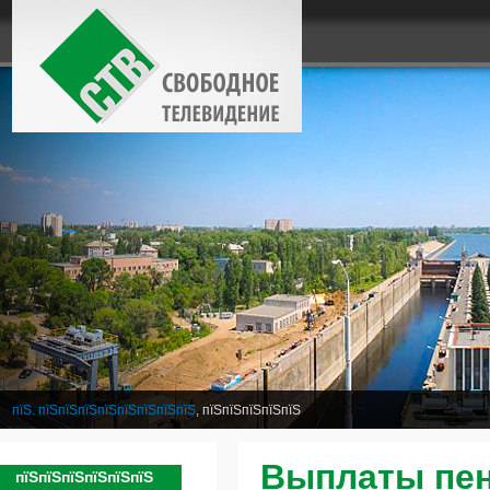
пїЅ. пїЅпїЅпїЅпїЅпїЅпїЅпїЅпїЅ
, пїЅпїЅпїЅпїЅпїЅ
Выплаты пе
пїЅпїЅпїЅпїЅпїЅпїЅ