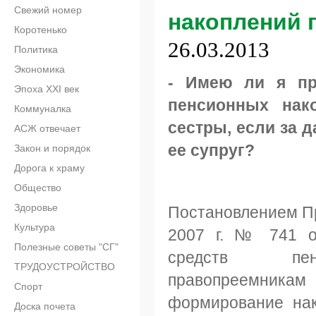
Свежий номер
накоплений 
Коротенько
26.03.2013
Политика
Экономика
- Имею ли я пр
Эпоха XXI век
пенсионных нак
Коммуналка
сестры, если за 
АСЖ отвечает
ее супруг?
Закон и порядок
Дорога к храму
Общество
Здоровье
Постановлением Пр
Культура
2007 г. № 741 о
Полезные советы "СГ"
средств пен
ТРУДОУСТРОЙСТВО
правопреемника
Спорт
формирование нак
Доска почета