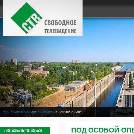
пїЅ. пїЅпїЅпїЅпїЅпїЅпїЅпїЅпїЅ
, пїЅпїЅпїЅпїЅпїЅ
ПОД ОСОБОЙ ОП
пїЅпїЅпїЅпїЅпїЅпїЅ