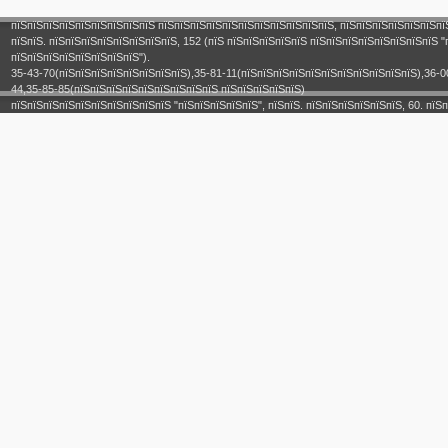
пїЅпїЅпїЅпїЅпїЅпїЅпїЅпїЅпїЅ пїЅпїЅпїЅпїЅпїЅпїЅпїЅпїЅпїЅпїЅпїЅ, пїЅпїЅпїЅпїЅпїЅпїЅпї
пїЅпїЅ. пїЅпїЅпїЅпїЅпїЅпїЅпїЅпїЅ, 152 (пїЅ пїЅпїЅпїЅпїЅпїЅ пїЅпїЅпїЅпїЅпїЅпїЅпїЅпїЅ "
пїЅпїЅпїЅпїЅпїЅпїЅпїЅпїЅ").
35-43-70(пїЅпїЅпїЅпїЅпїЅпїЅпїЅпїЅ),35-81-11(пїЅпїЅпїЅпїЅпїЅпїЅпїЅпїЅпїЅпїЅпїЅ),36-0
44,35-85-85(пїЅпїЅпїЅпїЅпїЅпїЅпїЅпїЅпїЅ пїЅпїЅпїЅпїЅпїЅ)
пїЅпїЅпїЅпїЅпїЅпїЅпїЅпїЅпїЅпїЅ "пїЅпїЅпїЅпїЅпїЅ", пїЅпїЅ. пїЅпїЅпїЅпїЅпїЅпїЅ, 60. пїЅп