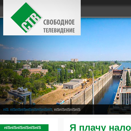
пїЅ. пїЅпїЅпїЅпїЅпїЅпїЅпїЅпїЅ
, пїЅпїЅпїЅпїЅпїЅ
Я плачу нало
пїЅпїЅпїЅпїЅпїЅпїЅ