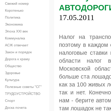
Свежий номер
АВТОДОРОГ
Коротенько
17.05.2011
Политика
Экономика
Эпоха XXI век
Налог на транспо
Коммуналка
поэтому в каждом 
АСЖ отвечает
налоговые ставки 
Закон и порядок
Дорога к храму
области налог 
Общество
Московской обла
Здоровье
больше ста лошадок
Культура
как за 100 живых л
Полезные советы "СГ"
так и нет. Конечн
ТРУДОУСТРОЙСТВО
нам - берите авто
Спорт
там лошадок не так
Доска почета