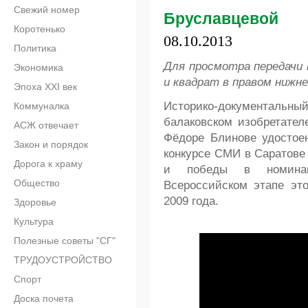
Свежий номер
Бруславцевой
Коротенько
08.10.2013
Политика
Для просмотра передачи 
Экономика
и квадрат в правом нижне
Эпоха XXI век
Историко-документальн
Коммуналка
балаковском изобретателе
АСЖ отвечает
Фёдоре Блинове удостоен
Закон и порядок
конкурсе СМИ в Саратове 
Дорога к храму
и победы в номинац
Общество
Всероссийском этапе эт
2009 года.
Здоровье
Культура
Полезные советы "СГ"
ТРУДОУСТРОЙСТВО
Спорт
Доска почета