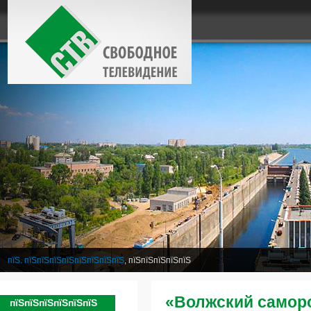
пїЅ. пїЅпїЅпїЅпїЅпїЅпїЅпїЅпїЅ
, пїЅпїЅпїЅпїЅпїЅ
«Волжский самор
пїЅпїЅпїЅпїЅпїЅпїЅ