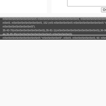
пїЅпїЅпїЅпїЅпїЅпїЅпїЅпїЅпїЅ пїЅпїЅпїЅпїЅпїЅпїЅпїЅпїЅпїЅпїЅпїЅ, пїЅпїЅпїЅпїЅпїЅпїЅпї
пїЅпїЅ. пїЅпїЅпїЅпїЅпїЅпїЅпїЅпїЅ, 152 (пїЅ пїЅпїЅпїЅпїЅпїЅ пїЅпїЅпїЅпїЅпїЅпїЅпїЅпїЅ "
пїЅпїЅпїЅпїЅпїЅпїЅпїЅпїЅ").
35-43-70(пїЅпїЅпїЅпїЅпїЅпїЅпїЅпїЅ),35-81-11(пїЅпїЅпїЅпїЅпїЅпїЅпїЅпїЅпїЅпїЅпїЅ),36-0
44,35-85-85(пїЅпїЅпїЅпїЅпїЅпїЅпїЅпїЅпїЅ пїЅпїЅпїЅпїЅпїЅ)
пїЅпїЅпїЅпїЅпїЅпїЅпїЅпїЅпїЅпїЅ "пїЅпїЅпїЅпїЅпїЅ", пїЅпїЅ. пїЅпїЅпїЅпїЅпїЅпїЅ, 60. пїЅп