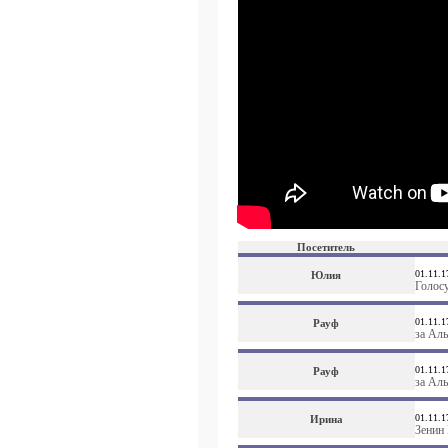
Посетитель
01.11.1
Юлия
Голосу
01.11.1
Рауф
за Аль
01.11.1
Рауф
за Аль
01.11.1
Ирина
Зенин