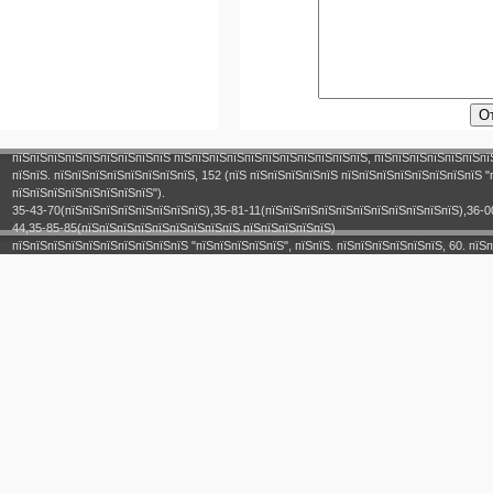
пїЅпїЅпїЅпїЅпїЅпїЅпїЅпїЅпїЅ пїЅпїЅпїЅпїЅпїЅпїЅпїЅпїЅпїЅпїЅпїЅ, пїЅпїЅпїЅпїЅпїЅпїЅпї
пїЅпїЅ. пїЅпїЅпїЅпїЅпїЅпїЅпїЅпїЅ, 152 (пїЅ пїЅпїЅпїЅпїЅпїЅ пїЅпїЅпїЅпїЅпїЅпїЅпїЅпїЅ "
пїЅпїЅпїЅпїЅпїЅпїЅпїЅпїЅ").
35-43-70(пїЅпїЅпїЅпїЅпїЅпїЅпїЅпїЅ),35-81-11(пїЅпїЅпїЅпїЅпїЅпїЅпїЅпїЅпїЅпїЅпїЅ),36-0
44,35-85-85(пїЅпїЅпїЅпїЅпїЅпїЅпїЅпїЅпїЅ пїЅпїЅпїЅпїЅпїЅ)
пїЅпїЅпїЅпїЅпїЅпїЅпїЅпїЅпїЅпїЅ "пїЅпїЅпїЅпїЅпїЅ", пїЅпїЅ. пїЅпїЅпїЅпїЅпїЅпїЅ, 60. пїЅп