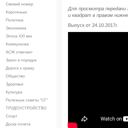
Свежий номер
Для просмотра передачи 
Коротенько
и квадрат в правом нижне
Политика
Выпуск от 24.10.2017г.
Экономика
Эпоха XXI век
Коммуналка
АСЖ отвечает
Закон и порядок
Дорога к храму
Общество
Здоровье
Культура
Полезные советы "СГ"
ТРУДОУСТРОЙСТВО
Спорт
Доска почета