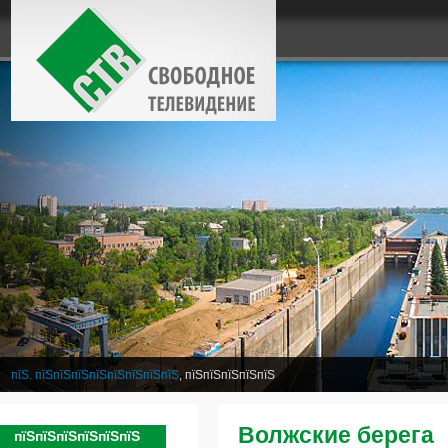
пїЅ. пїЅпїЅпїЅпїЅпїЅпїЅпїЅпїЅ
, пїЅпїЅпїЅпїЅпїЅ
Волжские берега
пїЅпїЅпїЅпїЅпїЅпїЅ