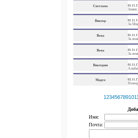
01.11.1
Светлана
Зенин 
01.11.1
Виктор
За Ми
01.11.1
Вова
За ном
01.11.1
Вова
За ном
01.11.1
Виктория
Альбин
02.11.1
Марго
Номер
1
2
3
4
5
6
7
8
9
10
1
Доб
Имя:
Почта: