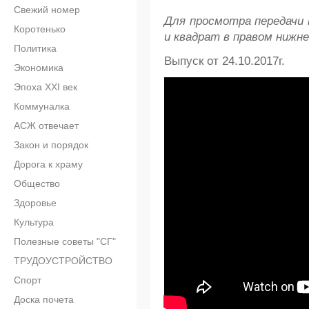
Свежий номер
Для просмотра передачи 
Коротенько
и квадрат в правом нижне
Политика
Выпуск от 24.10.2017г.
Экономика
Эпоха XXI век
Коммуналка
АСЖ отвечает
Закон и порядок
Дорога к храму
Общество
Здоровье
Культура
Полезные советы "СГ"
ТРУДОУСТРОЙСТВО
Спорт
Доска почета