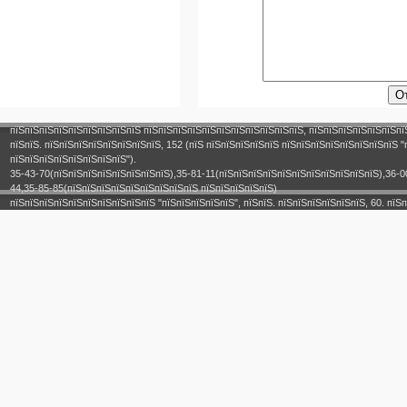
пїЅпїЅпїЅпїЅпїЅпїЅпїЅпїЅпїЅ пїЅпїЅпїЅпїЅпїЅпїЅпїЅпїЅпїЅпїЅпїЅ, пїЅпїЅпїЅпїЅпїЅпїЅпї
пїЅпїЅ. пїЅпїЅпїЅпїЅпїЅпїЅпїЅпїЅ, 152 (пїЅ пїЅпїЅпїЅпїЅпїЅ пїЅпїЅпїЅпїЅпїЅпїЅпїЅпїЅ "
пїЅпїЅпїЅпїЅпїЅпїЅпїЅпїЅ").
35-43-70(пїЅпїЅпїЅпїЅпїЅпїЅпїЅпїЅ),35-81-11(пїЅпїЅпїЅпїЅпїЅпїЅпїЅпїЅпїЅпїЅпїЅ),36-0
44,35-85-85(пїЅпїЅпїЅпїЅпїЅпїЅпїЅпїЅпїЅ пїЅпїЅпїЅпїЅпїЅ)
пїЅпїЅпїЅпїЅпїЅпїЅпїЅпїЅпїЅпїЅ "пїЅпїЅпїЅпїЅпїЅ", пїЅпїЅ. пїЅпїЅпїЅпїЅпїЅпїЅ, 60. пїЅп