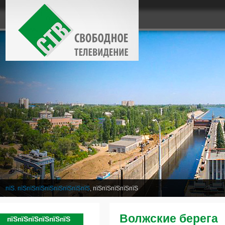
пїЅ. пїЅпїЅпїЅпїЅпїЅпїЅпїЅпїЅ
, пїЅпїЅпїЅпїЅпїЅ
Волжские берега
пїЅпїЅпїЅпїЅпїЅпїЅ