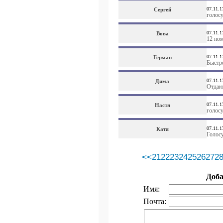
07.11.1
Сергей
голос
07.11.1
Вова
12 но
07.11.1
Герман
Быстр
07.11.1
Дима
Отдаю
07.11.1
Настя
голосу
07.11.1
Катя
Голос
<<
21
22
23
24
25
26
27
2
Доб
Имя:
Почта: