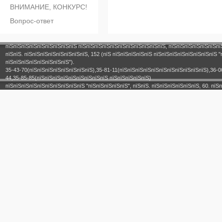
ВНИМАНИЕ, КОНКУРС!
Вопрос-ответ
пїЅпїЅпїЅпїЅпїЅпїЅпїЅпїЅпїЅ пїЅпїЅпїЅпїЅпїЅпїЅпїЅпїЅпїЅпїЅпїЅ, пїЅпїЅпїЅпїЅпїЅпїЅпї
пїЅпїЅ. пїЅпїЅпїЅпїЅпїЅпїЅпїЅпїЅ, 152 (пїЅ пїЅпїЅпїЅпїЅпїЅ пїЅпїЅпїЅпїЅпїЅпїЅпїЅпїЅ "
пїЅпїЅпїЅпїЅпїЅпїЅпїЅпїЅ").
35-43-70(пїЅпїЅпїЅпїЅпїЅпїЅпїЅпїЅ),35-81-11(пїЅпїЅпїЅпїЅпїЅпїЅпїЅпїЅпїЅпїЅпїЅ),36-0
44,35-85-85(пїЅпїЅпїЅпїЅпїЅпїЅпїЅпїЅпїЅ пїЅпїЅпїЅпїЅпїЅ)
пїЅпїЅпїЅпїЅпїЅпїЅпїЅпїЅпїЅпїЅ "пїЅпїЅпїЅпїЅпїЅ", пїЅпїЅ. пїЅпїЅпїЅпїЅпїЅпїЅ, 60. пїЅп