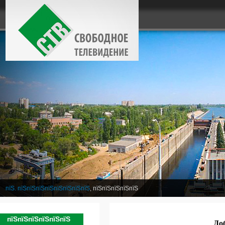
пїЅ. пїЅпїЅпїЅпїЅпїЅпїЅпїЅпїЅ
, пїЅпїЅпїЅпїЅпїЅ
пїЅпїЅпїЅпїЅпїЅпїЅ
До