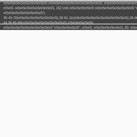
пїЅпїЅпїЅпїЅпїЅпїЅпїЅпїЅпїЅ пїЅпїЅпїЅпїЅпїЅпїЅпїЅпїЅпїЅпїЅпїЅ, пїЅпїЅпїЅпїЅпїЅпїЅпї
пїЅпїЅ. пїЅпїЅпїЅпїЅпїЅпїЅпїЅпїЅ, 152 (пїЅ пїЅпїЅпїЅпїЅпїЅ пїЅпїЅпїЅпїЅпїЅпїЅпїЅпїЅ "
пїЅпїЅпїЅпїЅпїЅпїЅпїЅпїЅ").
35-43-70(пїЅпїЅпїЅпїЅпїЅпїЅпїЅпїЅ),35-81-11(пїЅпїЅпїЅпїЅпїЅпїЅпїЅпїЅпїЅпїЅпїЅ),36-0
44,35-85-85(пїЅпїЅпїЅпїЅпїЅпїЅпїЅпїЅпїЅ пїЅпїЅпїЅпїЅпїЅ)
пїЅпїЅпїЅпїЅпїЅпїЅпїЅпїЅпїЅпїЅ "пїЅпїЅпїЅпїЅпїЅ", пїЅпїЅ. пїЅпїЅпїЅпїЅпїЅпїЅ, 60. пїЅп