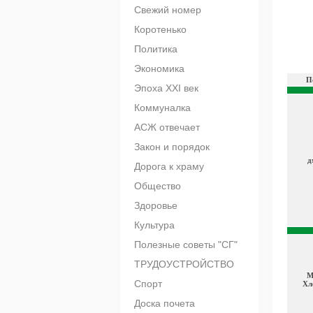
Свежий номер
Коротенько
Политика
Экономика
П
Эпоха XXI век
Коммуналка
АСЖ отвечает
Закон и порядок
д
Дорога к храму
Общество
Здоровье
Культура
Полезные советы "СГ"
ТРУДОУСТРОЙСТВО
М
Спорт
Хл
Доска почета