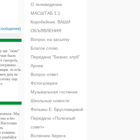
О телевидении
МАСШТАБ 1:1
Коробейник: ВАШИ
 сообщение]
ОБЪЯВЛЕНИЯ
Вопрос на засыпку
Благое слово
у нас "окно"
лучше было
Передача "Бизнес клуб"
т смотреть,
программы -
Архив
нцев. то есть
Вопрос-ответ
жен дать на
поэтому еще
Фотогалерея
е.
Музыкальная гостиная
Школьные новости
Фильмы Е. Бруславцевой
вязаться. Мы
Передача «Полезный
ятно и без
 Настолько
совет»
ть.
о взаимно.
Волжские берега
а улыбайся