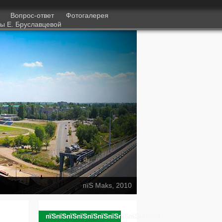
1
Вопрос-ответ
Фотогалерея
ы Е. Бруславцевой
пїЅ Maks, 2010
пїЅпїЅпїЅпїЅпїЅпїЅпїЅпїЅпїЅпїЅпїЅ