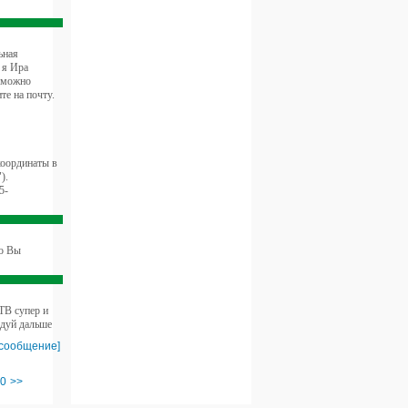
ьная
 я Ира
е можно
те на почту.
координаты в
).
5-
то Вы
 ТВ супер и
адуй дальше
 сообщение]
0
>>