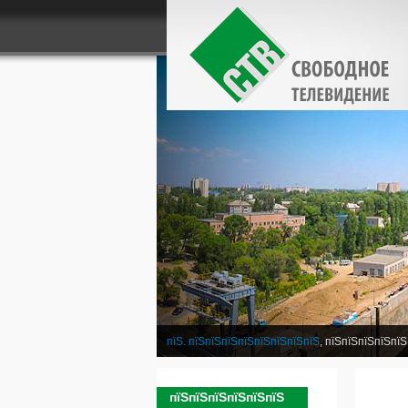
пїЅ. пїЅпїЅпїЅпїЅпїЅпїЅпїЅпїЅ
, пїЅпїЅпїЅпїЅпїЅ
пїЅпїЅпїЅпїЅпїЅпїЅ