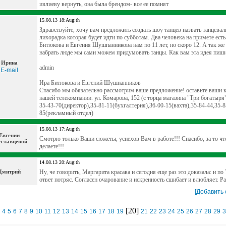
ивлиеву вернуть, она была брендом- все ее помнят
15.08.13 18:Aug:th
Здравствуйте, хочу вам предложить создать шоу танцев назвать танцевал
лихорадка которая будет идти по субботам. Два человека на примете есть
Битюкова и Евгения Шушпанникова нам по 11 лет, но скоро 12. А так ж
набрать люде мы сами можем придумовать танцы. Как вам эта идея пиши
Ирина
admin
E-mail
Ира Битюкова и Евгений Шушпанников
Спасибо мы обязательно рассмотрим ваше предложение! оставьте ваши 
нашей телекомпании. ул. Комарова, 152 (с торца магазина "Три богатыря"
35-43-70(директор),35-81-11(бухгалтерия),36-00-15(вахта),35-84-44,35-8
85(рекламный отдел)
15.08.13 17:Aug:th
Евгении
Смотрю только Ваши сюжеты, успехов Вам в работе!!! Спасибо, за то ч
уславцевой
делаете!!!
14.08.13 20:Aug:th
Дмитрий
Ну, че говорить, Маргарита красава и сегодня еще раз это доказала: и по
ответ потряс. Согласен очарование и искренность сшибает и влюбляет. Р
[Добавить
[20]
4
5
6
7
8
9
10
11
12
13
14
15
16
17
18
19
21
22
23
24
25
26
27
28
29
3