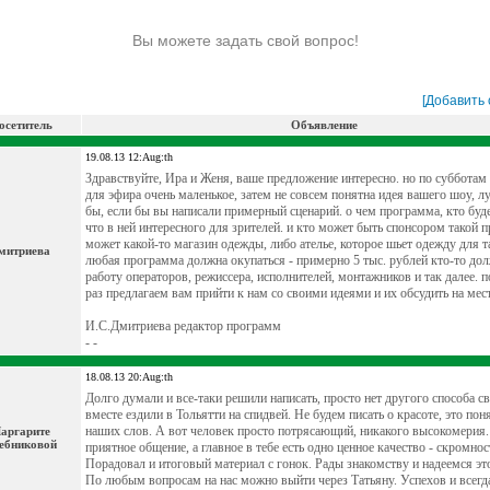
Вы можете задать свой вопрос!
[Добавить
осетитель
Объявление
19.08.13 12:Aug:th
Здравствуйте, Ира и Женя, ваше предложение интересно. но по субботам 
для эфира очень маленькое, затем не совсем понятна идея вашего шоу, 
бы, если бы вы написали примерный сценарий. о чем программа, кто буде
что в ней интересного для зрителей. и кто может быть спонсором такой 
может какой-то магазин одежды, либо ателье, которое шьет одежду для та
митриева
любая программа должна окупаться - примерно 5 тыс. рублей кто-то дол
работу операторов, режиссера, исполнителей, монтажников и так далее. 
раз предлагаем вам прийти к нам со своими идеями и их обсудить на мест
И.С.Дмитриева редактор программ
- -
18.08.13 20:Aug:th
Долго думали и все-таки решили написать, просто нет другого способа с
вместе ездили в Тольятти на спидвей. Не будем писать о красоте, это пон
наших слов. А вот человек просто потрясающий, никакого высокомерия.
аргарите
ебниковой
приятное общение, а главное в тебе есть одно ценное качество - скромнос
Порадовал и итоговый материал с гонок. Рады знакомству и надеемся эт
По любым вопросам на нас можно выйти через Татьяну. Успехов и всегд