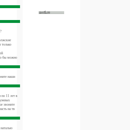
?
олжские
м только
ей
то бы можно
оните наши
по 11 лет в
одежных
ше звоните
асть на тв
ы наталью