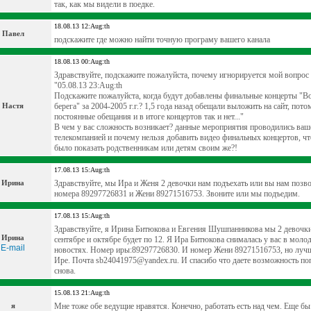
так, как мы видели в поедке.
18.08.13 12:Aug:th
Павел
подскажите где можно найти точную програму вашего канала
18.08.13 00:Aug:th
Здравствуйте, подскажите пожалуйста, почему игнорируется мой вопрос 
"05.08.13 23:Aug:th
Подскажите пожалуйста, когда будут добавлены финальные концерты "В
Настя
берега" за 2004-2005 г.г.? 1,5 года назад обещали выложить на сайт, пото
постоянные обещания и в итоге концертов так и нет..."
В чем у вас сложность возникает? данные мероприятия проводились ваш
телекомпанией и почему нельзя добавить видео финальных концертов, ч
было показать родственникам или детям своим же?!
17.08.13 15:Aug:th
Ирина
Здравствуйте, мы Ира и Женя 2 девочки нам подъехать или вы нам позв
номера 89297726831 и Жени 89271516753. Звоните или мы подъедим.
17.08.13 15:Aug:th
Здравствуйте, я Ирина Битюкова и Евгения Шушпанникова мы 2 девочки 
Ирина
сентябре и октябре будет по 12. Я Ира Битюкова снималась у вас в мол
E-mail
новостях. Номер иры:89297726830. И номер Жени 89271516753, но луч
Ире. Почта sb24041975@yandex.ru. И спасибо что даете возможность поп
снова.
15.08.13 21:Aug:th
я
Мне тоже обе ведущие нравятся. Конечно, работать есть над чем. Еще б