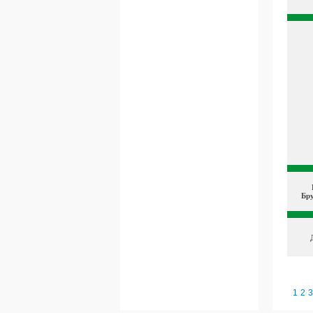
Бр
1
2
3